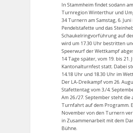
In Stammheim findet sodann am 6
Turnregion Winterthur und Umge
34 Turnern am Samstag, 6. Juni 
Pendelstafette und das Steinhe
Schaukelringvorführung auf d
wird um 17.30 Uhr bestritten u
Speerwurf der Wettkampf abges
14 Tage später, vom 19. bis 21. J
Kantonalturnfest statt. Dabei s
14.18 Uhr und 18.30 Uhr im Wet
Der LA-Dreikampf vom 26. Augu
Stafettentag vom 3./4. Septembe
Am 26./27. September steht die 
Turnfahrt auf dem Programm. Ein
November von den Turnern verl
in Zusammenarbeit mit dem Da
Bühne.