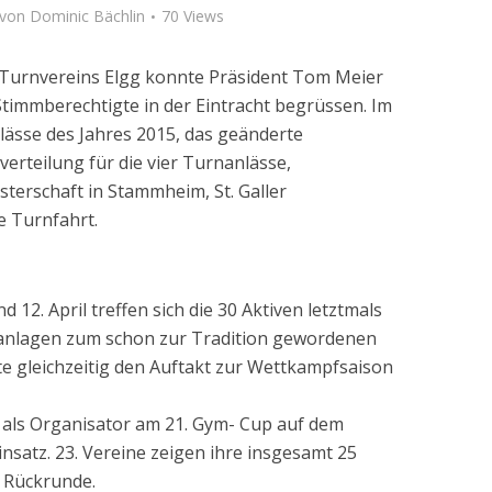
von
Dominic Bächlin
70 Views
Turnvereins Elgg konnte Präsident Tom Meier
4 Stimmberechtigte in der Eintracht begrüssen. Im
lässe des Jahres 2015, das geänderte
erteilung für die vier Turnanlässe,
terschaft in Stammheim, St. Galler
e Turnfahrt.
12. April treffen sich die 30 Aktiven letztmals
anlagen zum schon zur Tradition gewordenen
te gleichzeitig den Auftakt zur Wettkampfsaison
n als Organisator am 21. Gym- Cup auf dem
insatz. 23. Vereine zeigen ihre insgesamt 25
 Rückrunde.