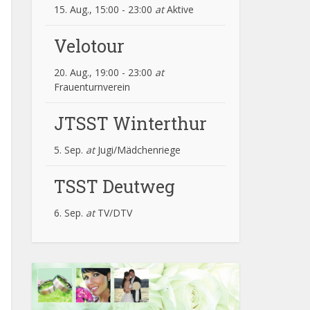
15. Aug., 15:00
-
23:00
at
Aktive
Velotour
20. Aug., 19:00
-
23:00
at
Frauenturnverein
JTSST Winterthur
5. Sep.
at
Jugi/Mädchenriege
TSST Deutweg
6. Sep.
at
TV/DTV