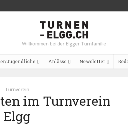
Willkommen bei der Elgger Turnfamilie
er/Jugendliche
Anlässe
Newsletter
Red
Turnverein
äten im Turnverein
Elgg