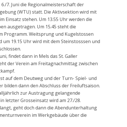
./7. Juni die Regionalmeisterschaft der
bung (WTU) statt. Die Aktivsektion wird mit
im Einsatz stehen. Um 13.55 Uhr werden die
ben ausgetragen. Um 15.45 steht die
em Programm. Weitsprung und Kugelstossen
nd um 19.15 Uhr wird mit dem Steinstosssen und
chlossen.
uni, findet dann in Mels das St. Galler
teht der Verein am Freitagnachmittag zwischen
tkampf.
st auf dem Deutweg und der Turn- Spiel- und
r bilden dann den Abschluss der Freiluftsaison.
alljährlich zur Austragung gelangende
 letzter Grosseinsatz wird am 27./28.
angt, geht doch dann die Abendunterhaltung
menturnverein im Werkgebäude über die