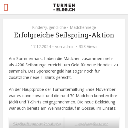
Kinder/Jugendliche
Mädchenriege
•
Erfolgreiche Seilspring-Aktion
17.12.2024
von
admin
358 Views
Am Sommermarkt haben die Mädchen zusammen mehr
als 4200 Seilsprünge erreicht, um Geld für neue Hoodies zu
sammeln. Das Sponsorengeld hat sogar noch für
zusätzliche neue T-Shirts gereicht.
An der Hauptprobe der Turnunterhaltung Ende November
war es dann soweit und die rund 70 Mädchen konnten ihre
Jäckli und T-Shirts entgegennehmen. Die neue Bekleidung
war auch bereits am Weihnachtslauf in Gossau im Einsatz.
Die Outfits waren bereits im
… und am Gossauer