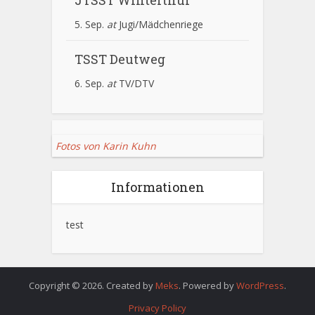
JTSST Winterthur
5. Sep.
at
Jugi/Mädchenriege
TSST Deutweg
6. Sep.
at
TV/DTV
Fotos von Karin Kuhn
Informationen
test
Copyright © 2026. Created by
Meks
. Powered by
WordPress
.
Privacy Policy