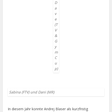
D
a
v
e
(T
V
&
G
y
m
C
u
p)
Sabina (FTV) und Dani (MR)
In diesem Jahr konnte Andrej Blaser als kurzfristig