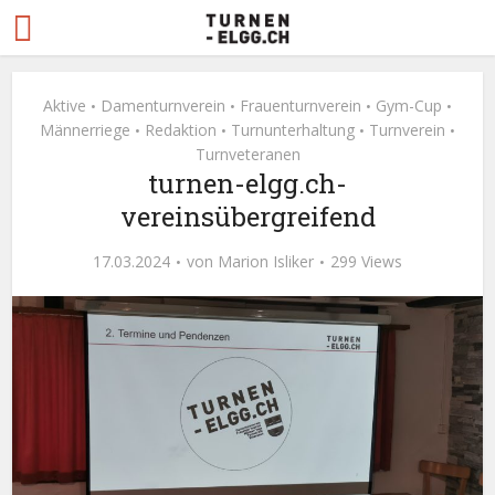
Aktive
Damenturnverein
Frauenturnverein
Gym-Cup
•
•
•
•
Männerriege
Redaktion
Turnunterhaltung
Turnverein
•
•
•
•
Turnveteranen
turnen-elgg.ch-
vereinsübergreifend
17.03.2024
von
Marion Isliker
299 Views