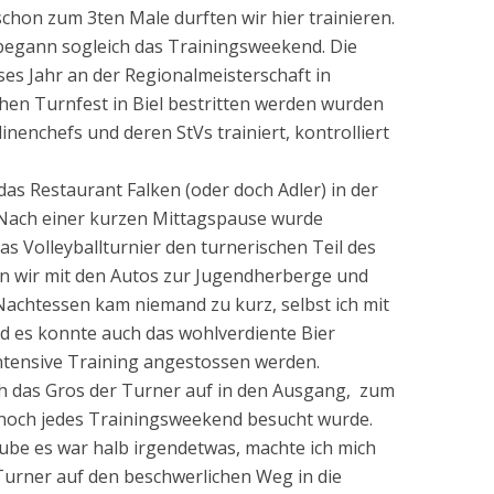
chon zum 3ten Male durften wir hier trainieren.
gann sogleich das Trainingsweekend. Die
ses Jahr an der Regionalmeisterschaft in
en Turnfest in Biel bestritten werden wurden
linenchefs und deren StVs trainiert, kontrolliert
as Restaurant Falken (oder doch Adler) in der
 Nach einer kurzen Mittagspause wurde
as Volleyballturnier den turnerischen Teil des
n wir mit den Autos zur Jugendherberge und
chtessen kam niemand zu kurz, selbst ich mit
nd es konnte auch das wohlverdiente Bier
ntensive Training angestossen werden.
h das Gros der Turner auf in den Ausgang, zum
 noch jedes Trainingsweekend besucht wurde.
aube es war halb irgendetwas, machte ich mich
urner auf den beschwerlichen Weg in die