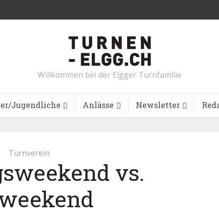
Willkommen bei der Elgger Turnfamilie
er/Jugendliche
Anlässe
Newsletter
Red
Turnverein
gsweekend vs.
iweekend