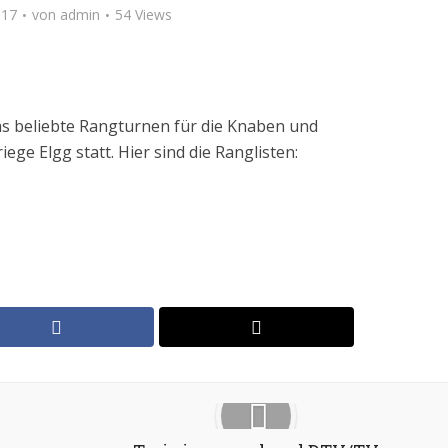
017
von
admin
54 Views
das beliebte Rangturnen für die Knaben und
ge Elgg statt. Hier sind die Ranglisten: