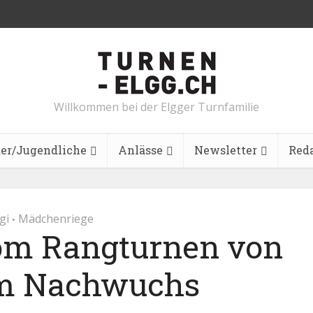
Willkommen bei der Elgger Turnfamilie
er/Jugendliche
Anlässe
Newsletter
Red
gi
Mädchenriege
•
om Rangturnen von
m Nachwuchs