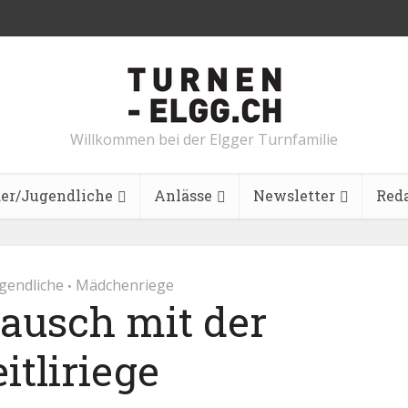
Willkommen bei der Elgger Turnfamilie
er/Jugendliche
Anlässe
Newsletter
Red
gendliche
Mädchenriege
•
lausch mit der
itliriege