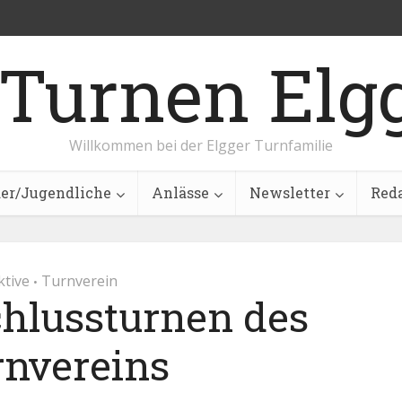
Willkommen bei der Elgger Turnfamilie
er/Jugendliche
Anlässe
Newsletter
Red
ktive
Turnverein
•
lussturnen des
rnvereins