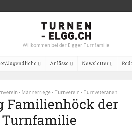
Willkommen bei der Elgger Turnfamilie
er/Jugendliche
Anlässe
Newsletter
Red
rnverein
Männerriege
Turnverein
Turnveteranen
•
•
•
 Familienhöck der
 Turnfamilie