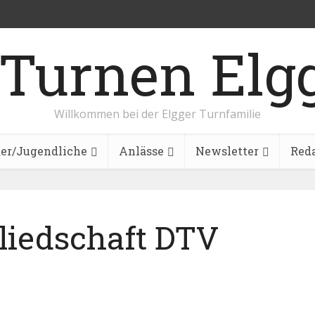
Willkommen bei der Elgger Turnfamilie
er/Jugendliche
Anlässe
Newsletter
Red
liedschaft DTV