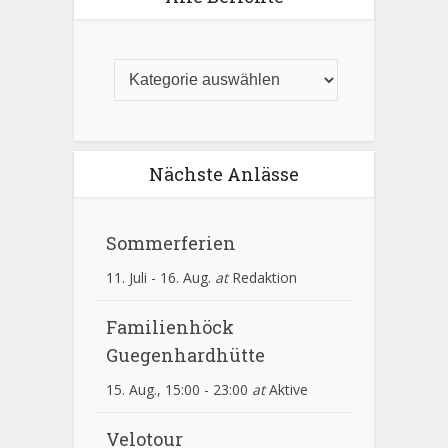
-
n
N
d
a
A
v
n
i
s
g
Nächste Anlässe
i
a
c
t
Sommerferien
h
i
t
o
11. Juli
-
16. Aug.
at
Redaktion
e
n
Familienhöck
n
Guegenhardhütte
,
15. Aug., 15:00
-
23:00
at
Aktive
N
a
Velotour