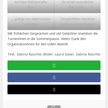
Auf dem Grill fand alles
Ein schier unendliches
Platz.
Salatbuffet…
… gefolgt von vielen süssen
Die gekühlten Getränke
Leckereien.
fanden grossen Anklang.
Mit fröhlichen Gesprächen und viel Gelächter starteten die
Turnerinnen in die Sommerpause. Vielen Dank den
Organisatorinnen für den tollen Abend!
Text
: Sabina Raschle; Bilder: Laura Saxer, Sabina Raschle