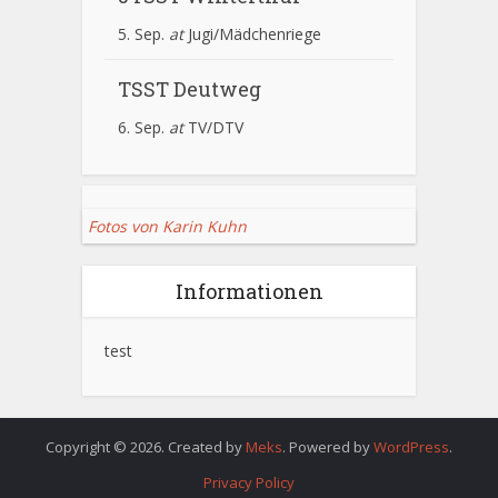
5. Sep.
at
Jugi/Mädchenriege
TSST Deutweg
6. Sep.
at
TV/DTV
Fotos von Karin Kuhn
Informationen
test
Copyright © 2026. Created by
Meks
. Powered by
WordPress
.
Privacy Policy