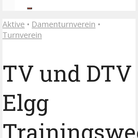
Aktive
•
Damenturnverein
•
Turnverein
TV und DTV
Elgg
Trainingsw