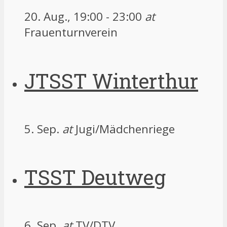
20. Aug., 19:00
-
23:00
at
Frauenturnverein
JTSST Winterthur
5. Sep.
at
Jugi/Mädchenriege
TSST Deutweg
6. Sep.
at
TV/DTV