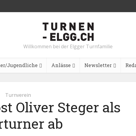
Willkommen bei der Elgger Turnfamilie
er/Jugendliche
Anlässe
Newsletter
Red
Turnverein
t Oliver Steger als
rturner ab