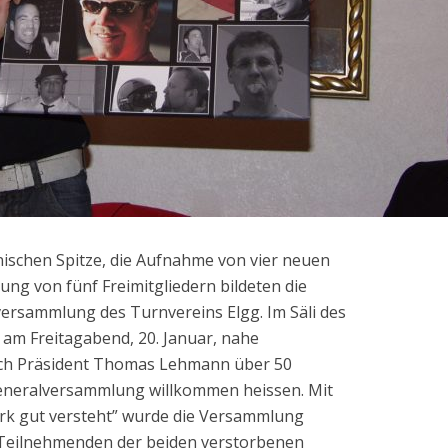
ischen Spitze, die Aufnahme von vier neuen
ung von fünf Freimitgliedern bildeten die
ersammlung des Turnvereins Elgg. Im Säli des
s am Freitagabend, 20. Januar, nahe
h Präsident Thomas Lehmann über 50
Generalversammlung willkommen heissen. Mit
rk gut versteht” wurde die Versammlung
 Teilnehmenden der beiden verstorbenen