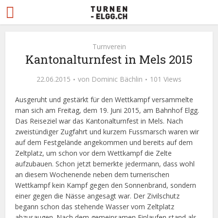
Turnverein
Kantonalturnfest in Mels 2015
22.06.2015
von
Dominic Bächlin
101 Views
Ausgeruht und gestärkt für den Wettkampf versammelte
man sich am Freitag, dem 19. Juni 2015, am Bahnhof Elgg.
Das Reiseziel war das Kantonalturnfest in Mels. Nach
zweistündiger Zugfahrt und kurzem Fussmarsch waren wir
auf dem Festgelände angekommen und bereits auf dem
Zeltplatz, um schon vor dem Wettkampf die Zelte
aufzubauen. Schon jetzt bemerkte jedermann, dass wohl
an diesem Wochenende neben dem turnerischen
Wettkampf kein Kampf gegen den Sonnenbrand, sondern
einer gegen die Nässe angesagt war. Der Zivilschutz
begann schon das stehende Wasser vom Zeltplatz
abzusaugen. Nach dem gemeinsamen Einlaufen stand als