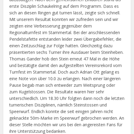
erste Disziplin Schaukelring auf dem Programm. Dass es
sich an diesen Ringen gut turnen lässt, zeigte sich schnell.
Mit unserem Resultat konnten wir zufrieden sein und wir
zeigten eine Verbesserung gegenüber dem
Regionalturnfest im Stammertal. Bei der anschliessenden
Pendelstafette entstanden leider zwei Übergabefehler, die
einen Zeitzuschlag zur Folge hatten. Gleichzeitig dazu
präsentierten sechs Turner ihre Ausdauer beim Steinheben.
Thomas Gander hob den Stein erneut 47 Mal in die Höhe
und bestätigte damit den aufgestellten Vereinsrekord vom
Turnfest im Stammertal. Doch auch Adrian Ott gelang es
eine Note von über 10.0 zu erlangen. Nach einer längeren
Pause begab man sich entweder zum Weitsprung oder
zum Kugelstossen. Die Resultate waren hier sehr
unterschiedlich. Um 18.30 Uhr folgten dann noch die letzten
turnerischen Disziplinen, nämlich Steinstossen und
Speerwurf. Endlich konnte die seit einigen Jahren nicht
geknackte 50m-Marke im Speerwurf gebrochen werden. An
dieser Stelle möchten wir uns bei den angereisten Fans für
ihre Unterstützung bedanken.