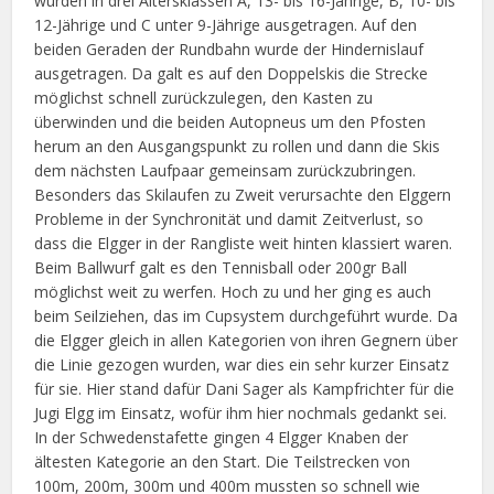
wurden in drei Altersklassen A, 13- bis 16-Jährige, B, 10- bis
12-Jährige und C unter 9-Jährige ausgetragen. Auf den
beiden Geraden der Rundbahn wurde der Hindernislauf
ausgetragen. Da galt es auf den Doppelskis die Strecke
möglichst schnell zurückzulegen, den Kasten zu
überwinden und die beiden Autopneus um den Pfosten
herum an den Ausgangspunkt zu rollen und dann die Skis
dem nächsten Laufpaar gemeinsam zurückzubringen.
Besonders das Skilaufen zu Zweit verursachte den Elggern
Probleme in der Synchronität und damit Zeitverlust, so
dass die Elgger in der Rangliste weit hinten klassiert waren.
Beim Ballwurf galt es den Tennisball oder 200gr Ball
möglichst weit zu werfen. Hoch zu und her ging es auch
beim Seilziehen, das im Cupsystem durchgeführt wurde. Da
die Elgger gleich in allen Kategorien von ihren Gegnern über
die Linie gezogen wurden, war dies ein sehr kurzer Einsatz
für sie. Hier stand dafür Dani Sager als Kampfrichter für die
Jugi Elgg im Einsatz, wofür ihm hier nochmals gedankt sei.
In der Schwedenstafette gingen 4 Elgger Knaben der
ältesten Kategorie an den Start. Die Teilstrecken von
100m, 200m, 300m und 400m mussten so schnell wie