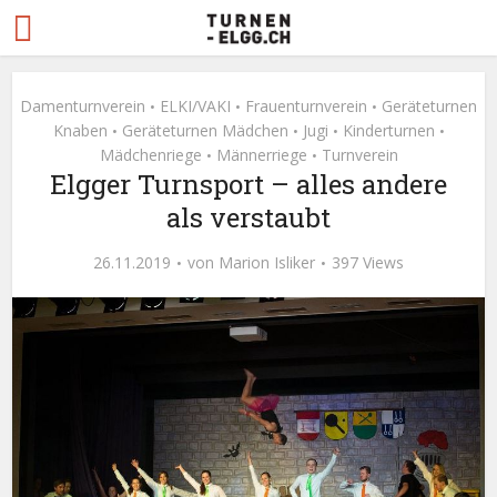
Damenturnverein
ELKI/VAKI
Frauenturnverein
Geräteturnen
•
•
•
Knaben
Geräteturnen Mädchen
Jugi
Kinderturnen
•
•
•
•
Mädchenriege
Männerriege
Turnverein
•
•
Elgger Turnsport – alles andere
als verstaubt
26.11.2019
von
Marion Isliker
397 Views