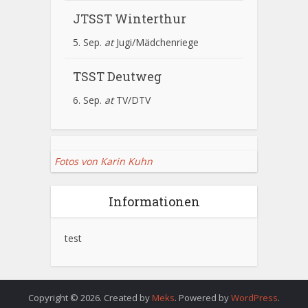
JTSST Winterthur
5. Sep.
at
Jugi/Mädchenriege
TSST Deutweg
6. Sep.
at
TV/DTV
Fotos von Karin Kuhn
Informationen
test
Copyright © 2026. Created by
Meks
. Powered by
WordPress
.