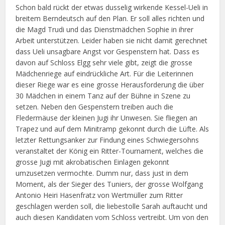
Schon bald rückt der etwas dusselig wirkende Kessel-Ueli in
breitem Berndeutsch auf den Plan. Er soll alles richten und
die Magd Trudi und das Dienstmädchen Sophie in ihrer
Arbeit unterstützen. Leider haben sie nicht damit gerechnet
dass Ueli unsagbare Angst vor Gespenstern hat. Dass es
davon auf Schloss Elgg sehr viele gibt, zeigt die grosse
Mädchenriege auf eindrückliche Art. Für die Leiterinnen
dieser Riege war es eine grosse Herausforderung die über
30 Mädchen in einem Tanz auf der Bühne in Szene zu
setzen. Neben den Gespenstern treiben auch die
Fledermäuse der kleinen Jugi ihr Unwesen. Sie fliegen an
Trapez und auf dem Minitramp gekonnt durch die Lüfte. Als
letzter Rettungsanker zur Findung eines Schwiegersohns
veranstaltet der König ein Ritter-Tournament, welches die
grosse Jugi mit akrobatischen Einlagen gekonnt
umzusetzen vermochte. Dumm nur, dass just in dem
Moment, als der Sieger des Tuniers, der grosse Wolfgang
Antonio Heiri Hasenfratz von Wertmüller zum Ritter
geschlagen werden soll, die liebestolle Sarah auftaucht und
auch diesen Kandidaten vom Schloss vertreibt. Um von den