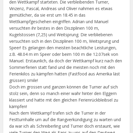
den Wettkampf starteten. Die verbleibenden Turner,
Vinzenz, Pascal, Andreas und Oliver nahmen es etwas
gemütlicher, da sie erst um 18.45 in das
Wettkampfgeschehen eingriffen. Adrian und Manuel
versuchten ihr bestes in den Disziplinen 100 m,
Kugelstossen (7,25) und Weitsprung. Die verbliebenen
versuchten sich in den Disziplinen 100 m, Weitsprung und
Speer! Es gelangen den meisten beachtliche Leistungen,
z.B. 48.04 m im Speer oder beim 100 m die 12.07sek von
Manuel. Erstaunlich, da doch der Wettkampf kurz nach den
Sommerferien statt fand und die meisten noch mit den
Ferienkilos zu kämpfen hatten (Fastfood aus Amerika läst
grüssen) smile!
Doch im grossen und ganzen können die Turner auf sich
stolz sein, denn so manch einer wahr hinter den Elggern
klassiert und hatte mit den gleichen Ferienrückbleibsel zu
kämpfen!
Nach dem Wettkampf trafen sich die Turner in der
Festturnhalle um auf die Rangverkündigung zu warten und
da war ich als Schreiberling und Turner doch erstaunt, wie
viele Turner den Weg als Fans zu uns auf den Deutweg