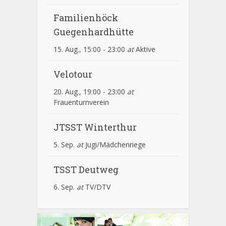
Familienhöck
Guegenhardhütte
15. Aug., 15:00
-
23:00
at
Aktive
Velotour
20. Aug., 19:00
-
23:00
at
Frauenturnverein
JTSST Winterthur
5. Sep.
at
Jugi/Mädchenriege
TSST Deutweg
6. Sep.
at
TV/DTV