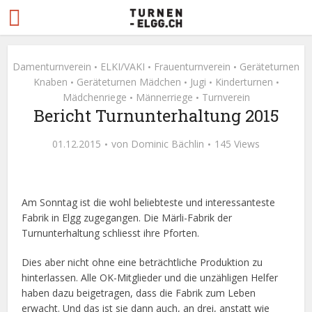
Damenturnverein
ELKI/VAKI
Frauenturnverein
Geräteturnen
•
•
•
Knaben
Geräteturnen Mädchen
Jugi
Kinderturnen
•
•
•
•
Mädchenriege
Männerriege
Turnverein
•
•
Bericht Turnunterhaltung 2015
01.12.2015
von
Dominic Bächlin
145 Views
Am Sonntag ist die wohl beliebteste und interessanteste
Fabrik in Elgg zugegangen. Die Märli-Fabrik der
Turnunterhaltung schliesst ihre Pforten.
Dies aber nicht ohne eine beträchtliche Produktion zu
hinterlassen. Alle OK-Mitglieder und die unzähligen Helfer
haben dazu beigetragen, dass die Fabrik zum Leben
erwacht. Und das ist sie dann auch, an drei, anstatt wie