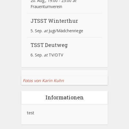
20. Aug., 19:00
-
23:00
at
Frauenturnverein
JTSST Winterthur
5. Sep.
at
Jugi/Mädchenriege
TSST Deutweg
6. Sep.
at
TV/DTV
Fotos von Karin Kuhn
Informationen
test